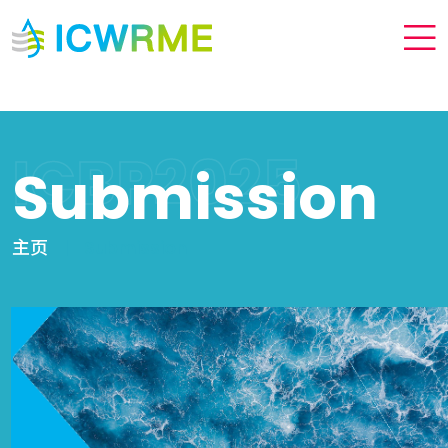
ICBP2025
Submission
主页
Submission